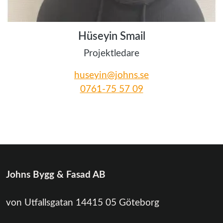
Hüseyin Smail
Projektledare
huseyin@johns.se
0761-75 57 09
Johns Bygg & Fasad AB
von Utfallsgatan 14415 05 Göteborg