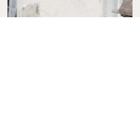
Johns Bygg & Fasad AB
von Utfallsgatan 14415 05 Göteborg